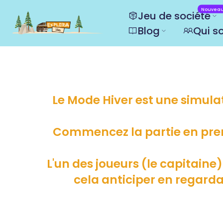
Ignorer
Nouvea
Jeu de société
et
Blog
Qui s
passer
au
contenu
Le Mode Hiver est une simulat
Commencez la partie en pre
L'un des joueurs (le capitaine
cela anticiper en regardan