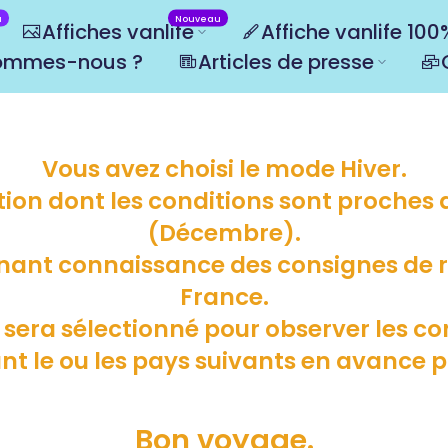
u
Nouveau
Affiches vanlife
Affiche vanlife 10
ommes-nous ?
Articles de presse
Vous avez choisi le mode Hiver.
ion dont les conditions sont proches 
(Décembre).
nant connaissance des consignes de r
France.
) sera sélectionné pour observer les c
t le ou les pays suivants en avance pou
Bon voyage.