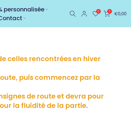
0% personnalisée
0
0
€0,00
Contact
de celles rencontrées en hiver
oute, puis commencez par la
onsignes de route et devra pour
r la fluidité de la partie.