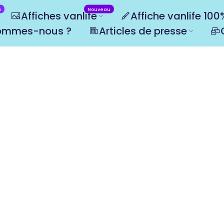
u
Nouveau
Affiches vanlife
Affiche vanlife 10
ommes-nous ?
Articles de presse