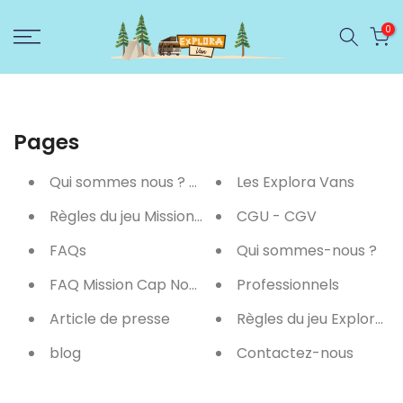
Ignorer
0
et
passer
au
contenu
Pages
Qui sommes nous ? page
Les Explora Vans
Règles du jeu Mission Cap Nord
CGU - CGV
FAQs
Qui sommes-nous ?
FAQ Mission Cap Nord
Professionnels
Article de presse
Règles du jeu Explora v
blog
Contactez-nous