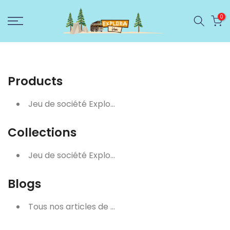
Ignorer
0
et
passer
au
contenu
Products
Jeu de société Explora Van : Mission Cap Nord
Collections
Jeu de société Explora Van
Blogs
Tous nos articles de blog