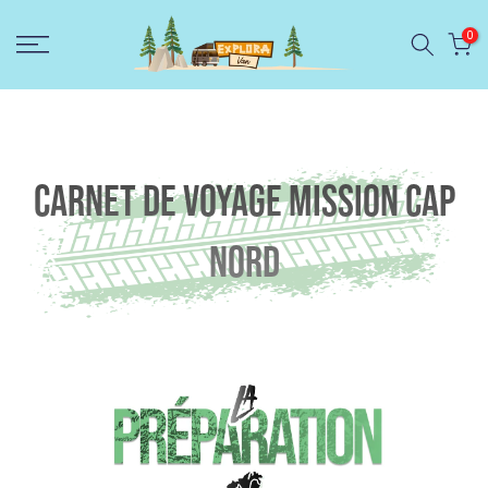
Ignorer
0
et
passer
au
contenu
Carnet de voyage Mission Cap
Nord